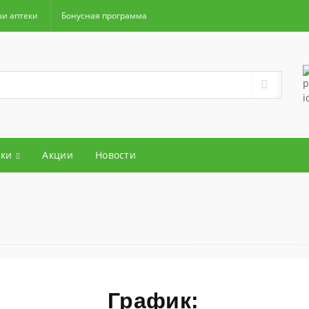
и аптеки
Бонусная программа
ки
Акции
Новости
График: