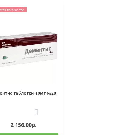
ется по рецепту
ентис таблетки 10мг №28
0
2 156.00р.