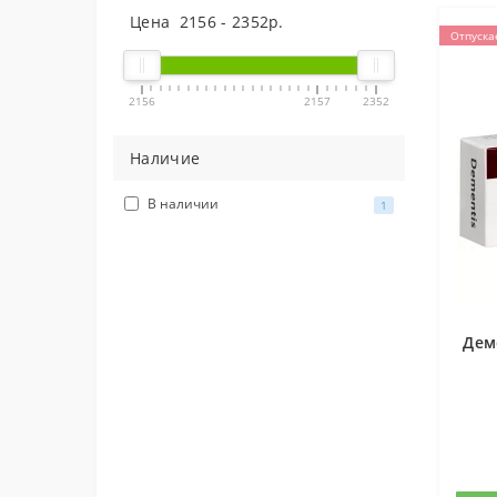
Цена
2156
-
2352
р.
Отпуска
2156
2157
2352
Наличие
В наличии
1
Дем