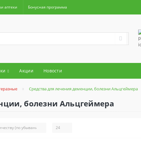
и аптеки
Бонусная программа
ки
Акции
Новости
теразные
Средства для лечения деменции, болезни Альцгеймера
енции, болезни Альцгеймера