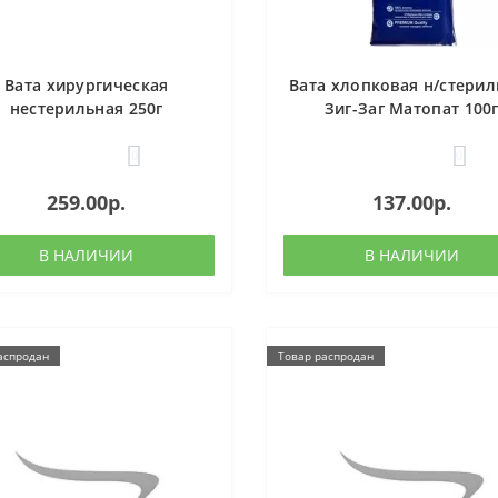
Вата хирургическая
Вата хлопковая н/стерил
нестерильная 250г
Зиг-Заг Матопат 100
Matopat
0
0
259.00р.
137.00р.
В НАЛИЧИИ
В НАЛИЧИИ
аспродан
Товар распродан