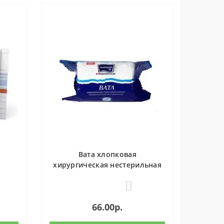
Вата хлопковая
хирургическая нестерильная
50г Матопат
0
66.00р.