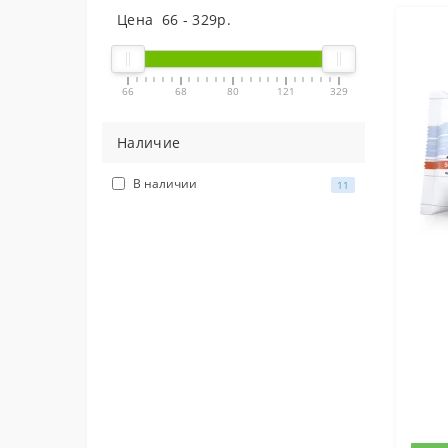
Цена
66
-
329
р.
66
68
80
121
329
Наличие
В наличии
11