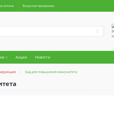
и аптеки
Бонусная программа
ки
Акции
Новости
зирующие
Бад для повышения иммунитета
итета