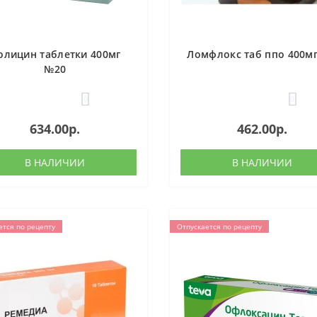
олицин таблетки 400мг
Ломфлокс таб ппо 400м
№20
0
0
634.00р.
462.00р.
В НАЛИЧИИ
В НАЛИЧИИ
ется по рецепту
Отпускается по рецепту