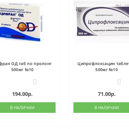
фран ОД таб по пролонг
Ципрофлоксацин табле
500мг №10
500мг №10
0
0
194.00р.
71.00р.
В НАЛИЧИИ
В НАЛИЧИИ