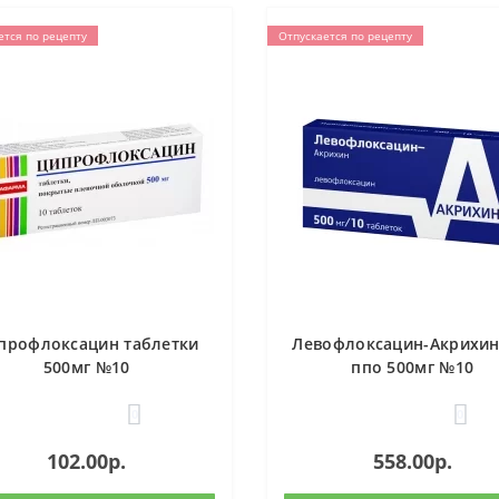
ется по рецепту
Отпускается по рецепту
профлоксацин таблетки
Левофлоксацин-Акрихин
500мг №10
ппо 500мг №10
0
0
102.00р.
558.00р.