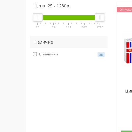
Цена
25
-
1280
р.
Отпуска
25
35
131
462
1280
Наличие
В наличии
38
Ци