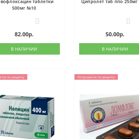
евофлоксацин таблетки
Ципролет таб ппо 250мг
500мг №10
0
0
82.00р.
50.00р.
В НАЛИЧИИ
В НАЛИЧИИ
ется по рецепту
Отпускается по рецепту