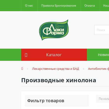
О нас
Правила Бронирования
Оплата
Наш
Каталог
Новин
Лекарственные средства и БАД
Антибиотик-
Производные хинолона
Фильтр товаров