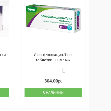
тки
Левофлоксацин-Тева
таблетки 500мг №7
0
304.00р.
В НАЛИЧИИ