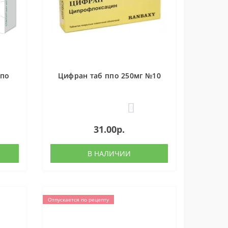
ппо
Цифран таб ппо 250мг №10
0
31.00р.
В НАЛИЧИИ
Отпускается по рецепту