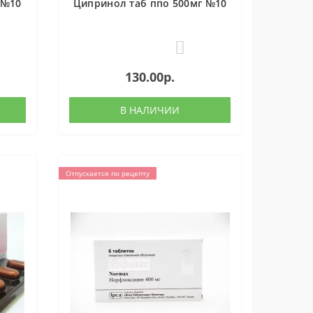
 №10
Ципринол таб ппо 500мг №10
0
130.00р.
В НАЛИЧИИ
Отпускается по рецепту