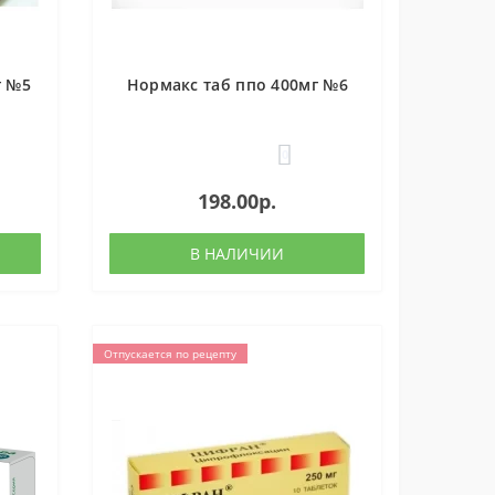
г №5
Нормакс таб ппо 400мг №6
0
198.00р.
В НАЛИЧИИ
Отпускается по рецепту