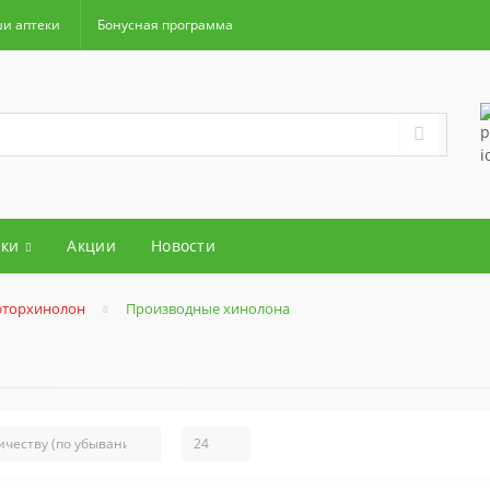
и аптеки
Бонусная программа
ки
Акции
Новости
фторхинолон
Производные хинолона