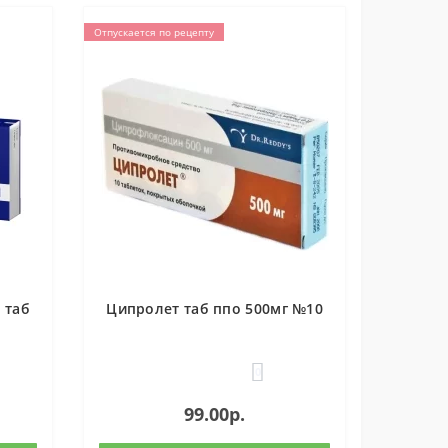
Отпускается по рецепту
 таб
Ципролет таб ппо 500мг №10
0
99.00р.