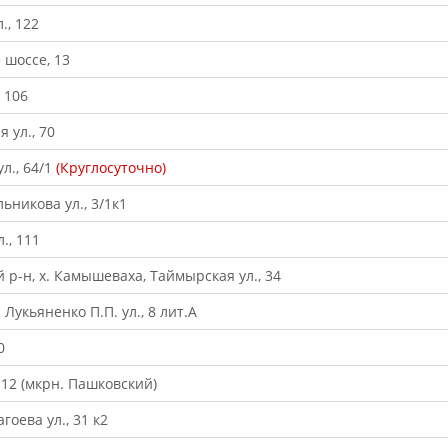
., 122
 шоссе, 13
 106
 ул., 70
л., 64/1
(Круглосуточно)
ьникова ул., 3/1к1
., 111
й р-н, х. Камышеваха, Таймырская ул., 34
Лукьяненко П.П. ул., 8 лит.А
0
, 12 (мкрн. Пашковский)
гоева ул., 31 к2