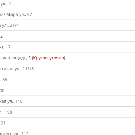
ул., 2
62/ Мира ул., 57
ул., 21/4
 2
т, 17
ная площадь, 5
(Круглосуточно)
тизан ул., 111/3
, 35
 2Ж
ая ул., 118
., 198
 21
ького ул., 112