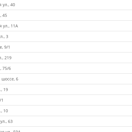
 ул., 40
, 45
 ул., 11А
л., 3
, 9/1
., 219
, 75/6
 шоссе, 6
, 19
/1
, 10
ул., 63
я ул., 59А