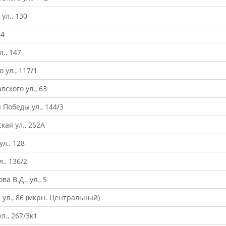
ул., 130
74
., 147
 ул., 117/1
ского ул., 63
 Победы ул., 144/3
кая ул., 252А
л., 128
., 136/2
а В.Д., ул., 5
 ул., 86 (мкрн. Центральный)
л., 267/3к1