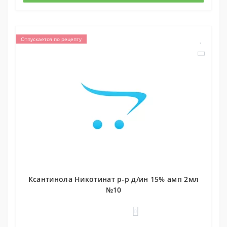
Отпускается по рецепту
Ксантинола Никотинат р-р д/ин 15% амп 2мл
№10
0