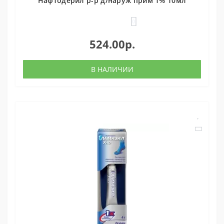
Нафтодерил р-р д/наруж прим 1% 10мл
0
524.00р.
В НАЛИЧИИ