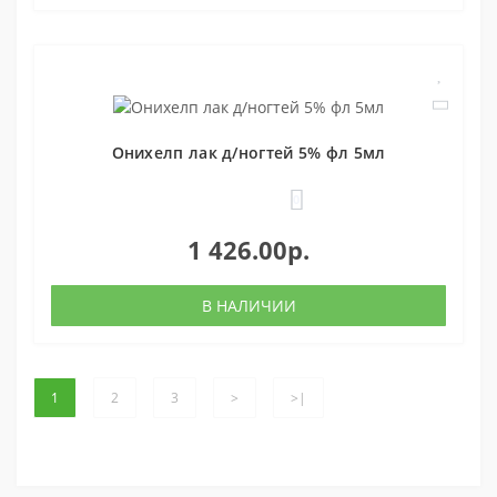
Онихелп лак д/ногтей 5% фл 5мл
0
1 426.00р.
В НАЛИЧИИ
1
2
3
>
>|