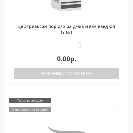
Цефтриаксон пор д/р-ра д/в/в и в/м введ фл
1г №1
0
0.00р.
ВРЕМЕННО ОТСУТСТВУЕТ
Товар распродан
Отпускается по рецепту