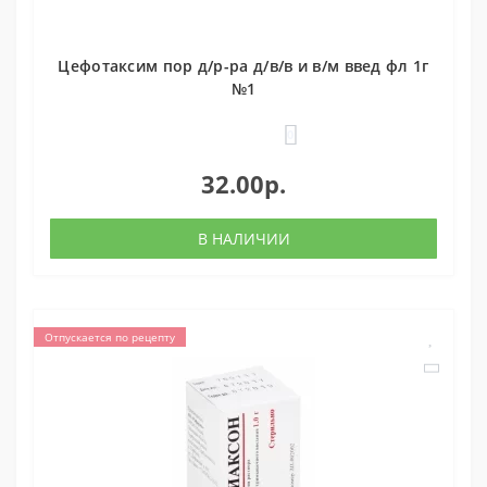
Цефотаксим пор д/р-ра д/в/в и в/м введ фл 1г
№1
0
32.00р.
В НАЛИЧИИ
Отпускается по рецепту