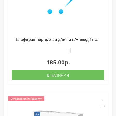
Клафоран пор д/р-ра д/в/в и в/м введ 1г фл
0
185.00р.
В НАЛИЧИИ
Отпускается по рецепту