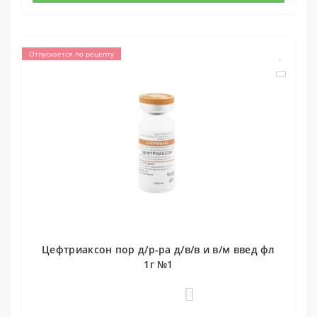
Отпускается по рецепту
Цефтриаксон пор д/р-ра д/в/в и в/м введ фл
1г №1
0