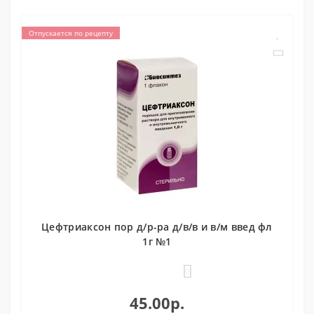
Отпускается по рецепту
Цефтриаксон пор д/р-ра д/в/в и в/м введ фл
1г №1
0
45.00р.