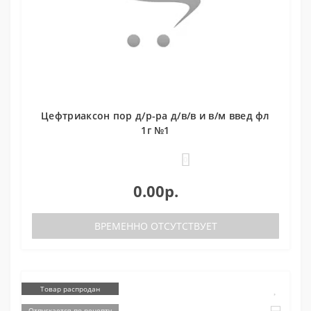
Цефтриаксон пор д/р-ра д/в/в и в/м введ фл
1г №1
0
0.00р.
ВРЕМЕННО ОТСУТСТВУЕТ
Товар распродан
Отпускается по рецепту