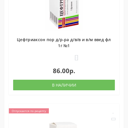
Цефтриаксон пор д/р-ра д/в/в и в/м введ фл
1г №1
0
86.00р.
В НАЛИЧИИ
Отпускается по рецепту