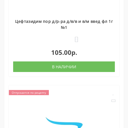
Цефтазидим пор д/р-ра д/в/в и в/м введ фл 1г
№1
0
105.00р.
В НАЛИЧИИ
Отпускается по рецепту