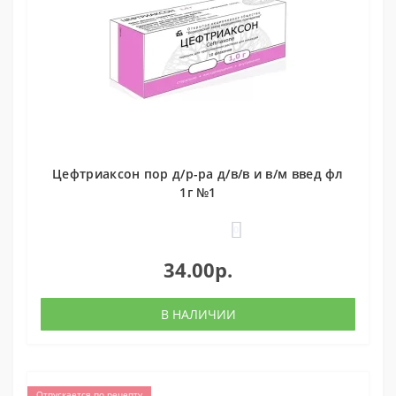
Цефтриаксон пор д/р-ра д/в/в и в/м введ фл
1г №1
0
34.00р.
В НАЛИЧИИ
Отпускается по рецепту