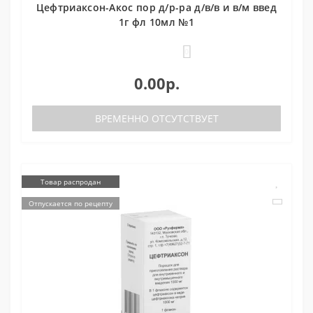
Цефтриаксон-Акос пор д/р-ра д/в/в и в/м введ
1г фл 10мл №1
0
0.00р.
ВРЕМЕННО ОТСУТСТВУЕТ
Товар распродан
Отпускается по рецепту