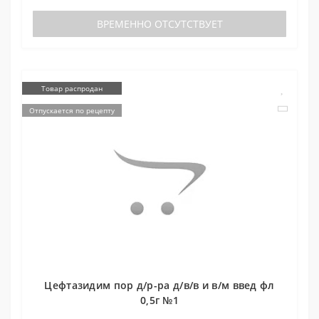
ВРЕМЕННО ОТСУТСТВУЕТ
Товар распродан
Отпускается по рецепту
Цефтазидим пор д/р-ра д/в/в и в/м введ фл
0,5г №1