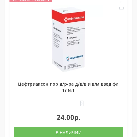
Цефтриаксон пор д/р-ра д/в/в и в/м введ фл
1г №1
0
24.00р.
В НАЛИЧИИ