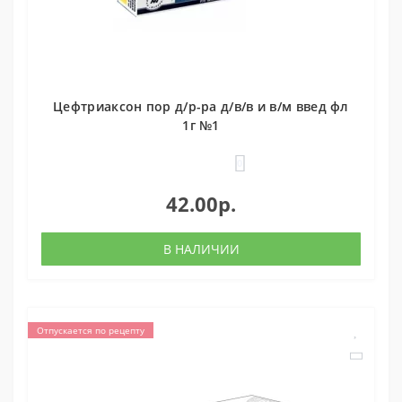
Цефтриаксон пор д/р-ра д/в/в и в/м введ фл
1г №1
0
42.00р.
В НАЛИЧИИ
Отпускается по рецепту