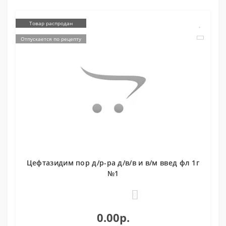
Товар распродан
Отпускается по рецепту
Цефтазидим пор д/р-ра д/в/в и в/м введ фл 1г
№1
0
0.00р.