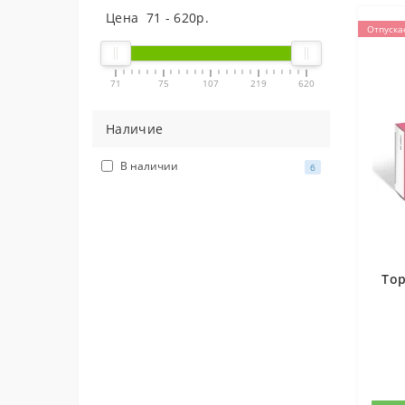
Цена
71
-
620
р.
Отпуска
71
75
107
219
620
Наличие
В наличии
6
Тор