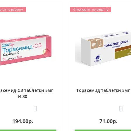
ется по рецепту
Отпускается по рецепту
асемид-СЗ таблетки 5мг
Торасемид таблетки 5мг
№30
0
0
194.00р.
71.00р.