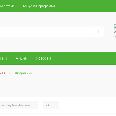
и аптеки
Бонусная программа
ки
Акции
Новости
ная
Диуретики