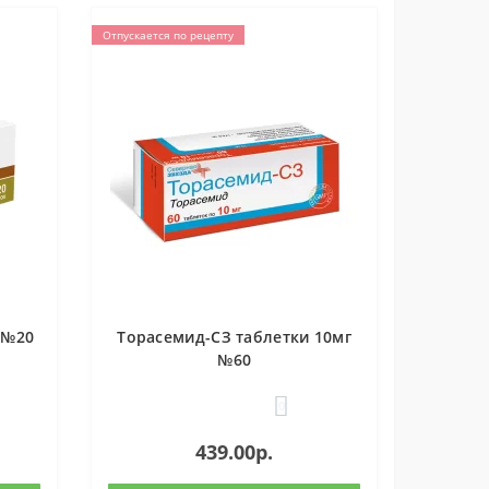
Отпускается по рецепту
 №20
Торасемид-СЗ таблетки 10мг
№60
0
439.00р.