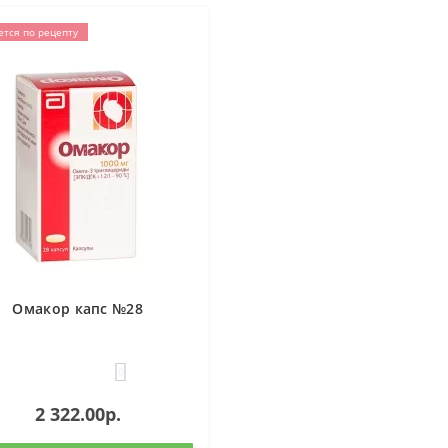
ется по рецепту
Омакор капс №28
0
2 322.00р.