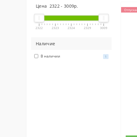
Цена
2322
-
3009
р.
Отпуска
2322
2323
2324
2329
3009
Наличие
В наличии
1